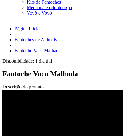
Kits de Fantoches
Medicina e odontologia
Vovô e Vovó
Página Inicial
Fantoches de Animais
Fantoche Vaca Malhada
Disponibilidade:
1 dia útil
Fantoche Vaca Malhada
Descrição do produto