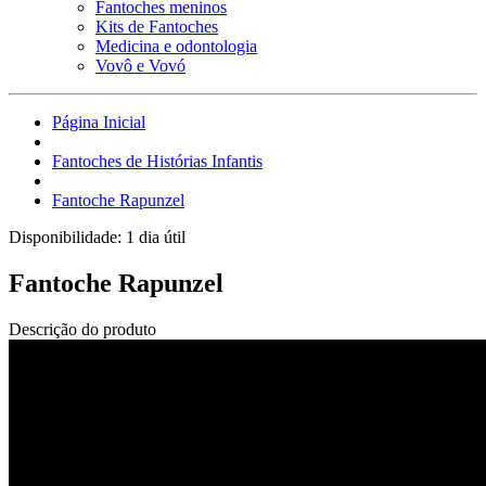
Fantoches meninos
Kits de Fantoches
Medicina e odontologia
Vovô e Vovó
Página Inicial
Fantoches de Histórias Infantis
Fantoche Rapunzel
Disponibilidade:
1 dia útil
Fantoche Rapunzel
Descrição do produto