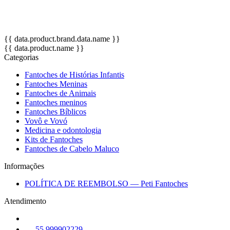
disponibilidade no estoque.
Altura: 45 cm.
{{ data.product.brand.data.name }}
{{ data.product.name }}
Categorias
Fantoches de Histórias Infantis
Fantoches Meninas
Fantoches de Animais
Fantoches meninos
Fantoches Bíblicos
Vovô e Vovó
Medicina e odontologia
Kits de Fantoches
Fantoches de Cabelo Maluco
Informações
POLÍTICA DE REEMBOLSO — Peti Fantoches
Atendimento
55 999902229