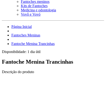
Fantoches meninos
Kits de Fantoches
Medicina e odontologia
Vovô e Vovó
Página Inicial
Fantoches Meninas
Fantoche Menina Trancinhas
Disponibilidade:
1 dia útil
Fantoche Menina Trancinhas
Descrição do produto
Fantoche de corpo inteiro.
Confeccionados em espuma e tecido, cabelos feitos em lã acrílica,
boca articulada com a parte interna em tubox, olhos de PVC, braços
tecido.