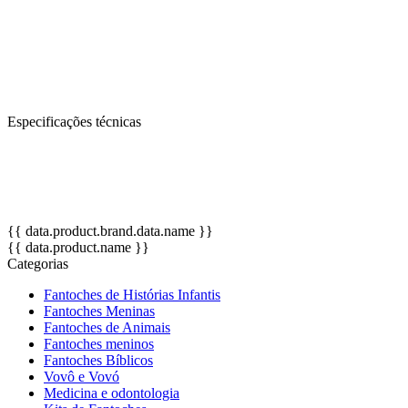
Fantoche brinquedo usado para despertar o mundo da fantasia e do
"faz-de-conta" das nossas crianças. Estimula o desenvolvimento da
linguagem verbal, a integração social e com o meio, a criatividade,
através de atividades de dramatização e socialização, além de ser
uma ótima ferramenta para pais e professores.
Especificações técnicas
OBS: Cores de pele, das roupas e acessórios podem variar de
acordo com a disponibilidade no estoque.
Altura: 45 cm.
{{ data.product.brand.data.name }}
{{ data.product.name }}
Categorias
Fantoches de Histórias Infantis
Fantoches Meninas
Fantoches de Animais
Fantoches meninos
Fantoches Bíblicos
Vovô e Vovó
Medicina e odontologia