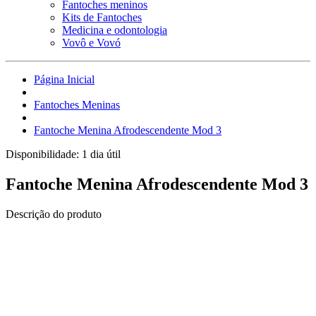
Fantoches meninos
Kits de Fantoches
Medicina e odontologia
Vovô e Vovó
Página Inicial
Fantoches Meninas
Fantoche Menina Afrodescendente Mod 3
Disponibilidade:
1 dia útil
Fantoche Menina Afrodescendente Mod 3
Descrição do produto
Fantoche de corpo inteiro.
Confeccionados em espuma, malha, tecido, feltro, lã, welboa,
pelúcia, fibra e ribana, com boca em plástico PET revestida de
feltro, com olhos de plástico.
Todos os materiais especialmente separados para que você tenha