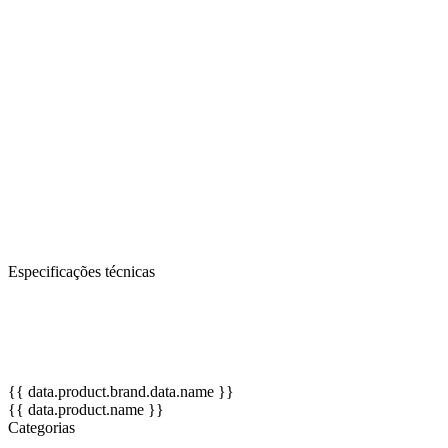
total conforto ao manuseá-los.
Altura: 45 cm.
Brinquedo usado para despertar o mundo da fantasia e do "faz-de-
conta" das nossas crianças. Estimula o desenvolvimento da
linguagem verbal, a integração social e com o meio, a criatividade,
através de atividades de dramatização e socialização, além de ser
uma ótima ferramenta para o professor.
OBS: Cores de pele e das roupas podem variar de acordo com a
disponibilidade no estoque.
Especificações técnicas
OBS: Cores de pele e das roupas podem variar de acordo com a
disponibilidade no estoque.
Altura: 45 cm.
{{ data.product.brand.data.name }}
{{ data.product.name }}
Categorias