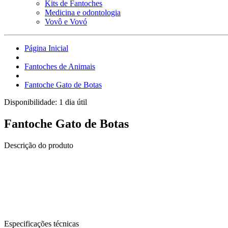
Kits de Fantoches
Medicina e odontologia
Vovô e Vovó
Página Inicial
Fantoches de Animais
Fantoche Gato de Botas
Disponibilidade:
1 dia útil
Fantoche Gato de Botas
Descrição do produto
Fantoche de corpo inteiro.
Confeccionados em espuma e tecido e pelúcia especial, cabelos feitos 
Fantoche brinquedo usado para despertar o mundo da fantasia e d
criatividade, através de atividades de dramatização e socializaçã
Especificações técnicas