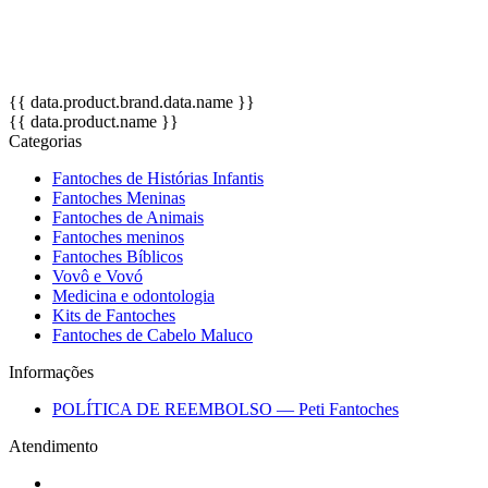
OBS: Cores de pele, das roupas e acessórios podem variar de aco
Altura: 45 cm.
{{ data.product.brand.data.name }}
{{ data.product.name }}
Categorias
Fantoches de Histórias Infantis
Fantoches Meninas
Fantoches de Animais
Fantoches meninos
Fantoches Bíblicos
Vovô e Vovó
Medicina e odontologia
Kits de Fantoches
Fantoches de Cabelo Maluco
Informações
POLÍTICA DE REEMBOLSO — Peti Fantoches
Atendimento