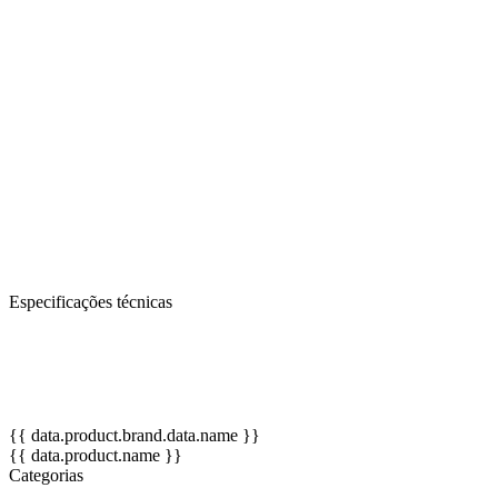
total conforto ao manuseá-los.
Altura: 45 cm.
Brinquedo usado para despertar o mundo da fantasia e do "faz-de-
conta" das nossas crianças. Estimula o desenvolvimento da
linguagem verbal, a integração social e com o meio, a criatividade,
através de atividades de dramatização e socialização, além de ser
uma ótima ferramenta para o professor.
OBS: Cores de pele e das roupas podem variar de acordo com a
disponibilidade no estoque.
Especificações técnicas
Altura: 45 cm.
OBS: Cores de pele e das roupas podem variar de acordo com a
disponibilidade no estoque.
{{ data.product.brand.data.name }}
{{ data.product.name }}
Categorias