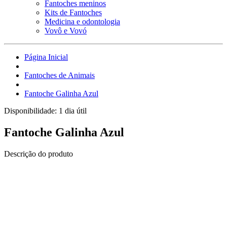
Fantoches meninos
Kits de Fantoches
Medicina e odontologia
Vovô e Vovó
Página Inicial
Fantoches de Animais
Fantoche Galinha Azul
Disponibilidade:
1 dia útil
Fantoche Galinha Azul
Descrição do produto
Fantoche de corpo inteiro.
Confeccionados em espuma, malha, tecido, feltro, lã, welboa,
pelúcia, fibra e ribana, com boca em plástico PET revestida de
feltro, com olhos de plástico.
Todos os materiais especialmente separados para que você tenha