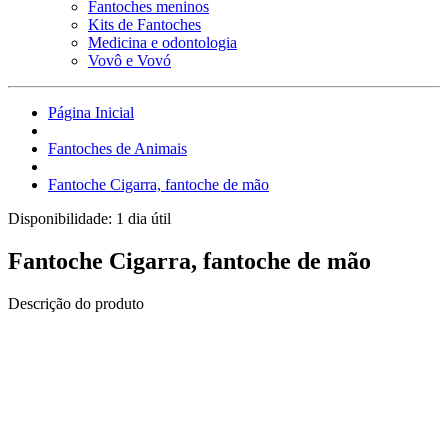
Fantoches meninos
Kits de Fantoches
Medicina e odontologia
Vovô e Vovó
Página Inicial
Fantoches de Animais
Fantoche Cigarra, fantoche de mão
Disponibilidade:
1 dia útil
Fantoche Cigarra, fantoche de mão
Descrição do produto
Fantoche de corpo inteiro.
Confeccionados em espuma e tecido, boca articulada com a parte
interna em tubox, olhos de PVC, braços tecido.
Fantoche brinquedo usado para despertar o mundo da fantasia
e do "faz-de-conta" das nossas crianças. Estimula o