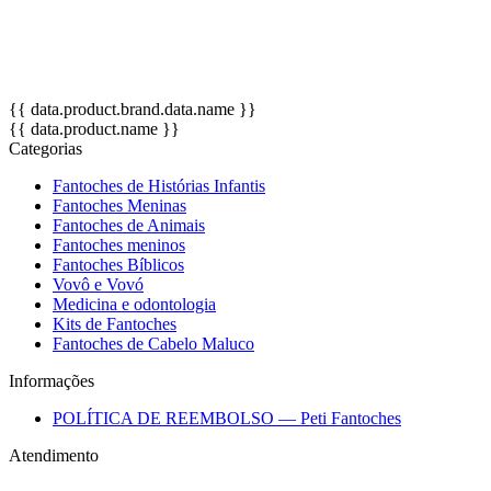
desenvolvimento da linguagem verbal, a integração social e com
o meio, a criatividade, através de atividades de dramatização e
socialização, além de ser uma ótima ferramenta para pais e
professores.
{{ data.product.brand.data.name }}
{{ data.product.name }}
Categorias
Fantoches de Histórias Infantis
Fantoches Meninas
Fantoches de Animais
Fantoches meninos
Fantoches Bíblicos
Vovô e Vovó
Medicina e odontologia
Kits de Fantoches
Fantoches de Cabelo Maluco
Informações
POLÍTICA DE REEMBOLSO — Peti Fantoches
Atendimento