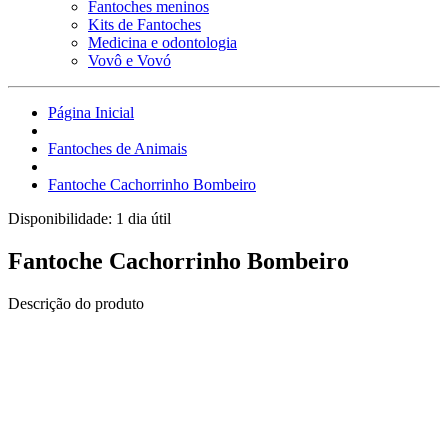
Fantoches meninos
Kits de Fantoches
Medicina e odontologia
Vovô e Vovó
Página Inicial
Fantoches de Animais
Fantoche Cachorrinho Bombeiro
Disponibilidade:
1 dia útil
Fantoche Cachorrinho Bombeiro
Descrição do produto
Fantoche de corpo inteiro.
Confeccionados em espuma, malha, tecido, feltro, lã, welboa,
pelúcia, fibra e ribana, com boca em plástico PET revestida de
feltro, com olhos de plástico.
Todos os materiais especialmente separados para que você tenha