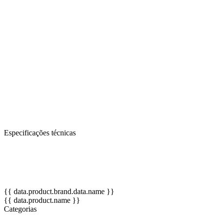
total conforto ao manuseá-los.
Altura: 45 cm.
Brinquedo usado para despertar o mundo da fantasia e do "faz-de-
conta" das nossas crianças. Estimula o desenvolvimento da
linguagem verbal, a integração social e com o meio, a criatividade,
através de atividades de dramatização e socialização, além de ser
uma ótima ferramenta para o professor.
OBS: Cores de pele e das roupas podem variar de acordo com a
disponibilidade no estoque.
Especificações técnicas
Altura: 45 cm.
OBS: Cores de pele e das roupas podem variar de acordo com a
disponibilidade no estoque.
{{ data.product.brand.data.name }}
{{ data.product.name }}
Categorias