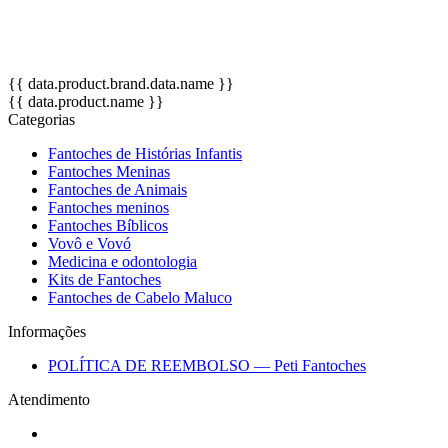
OBS: Cores de pele e das roupas podem variar de acordo com a
disponibilidade no estoque.
{{ data.product.brand.data.name }}
{{ data.product.name }}
Categorias
Fantoches de Histórias Infantis
Fantoches Meninas
Fantoches de Animais
Fantoches meninos
Fantoches Bíblicos
Vovô e Vovó
Medicina e odontologia
Kits de Fantoches
Fantoches de Cabelo Maluco
Informações
POLÍTICA DE REEMBOLSO — Peti Fantoches
Atendimento