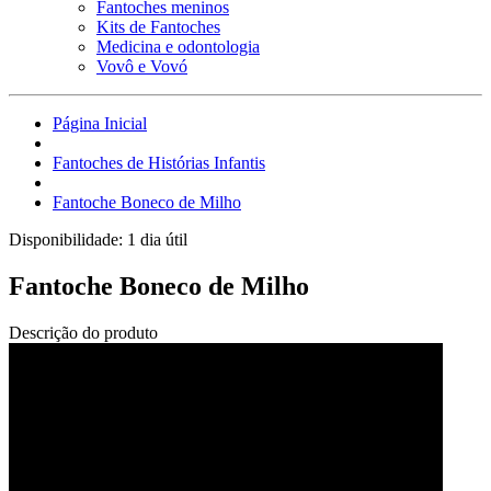
Fantoches meninos
Kits de Fantoches
Medicina e odontologia
Vovô e Vovó
Página Inicial
Fantoches de Histórias Infantis
Fantoche Boneco de Milho
Disponibilidade:
1 dia útil
Fantoche Boneco de Milho
Descrição do produto